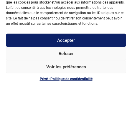
que les cookies pour stocker et/ou accéder aux informations des appareils.
Le fait de consentir à ces technologies nous permettra de traiter des
données telles que le comportement de navigation ou les ID uniques sur ce
site. Le fait de ne pas consentir ou de retirer son consentement peut avoir
un effet négatif sur certaines caractéristiques et fonctions.
IPIL
ISPB - Faculté de Pharmacie
Accepter
8 Avenue Rockefeller, 69373 Lyon Cedex 08
Bâtiment principal : 1er étage - esc. C-D
Refuser
Lundi, mardi et jeudi : 8h à 12h30 et 13h30 à 16h
Voir les préférences
Fermé le mercredi
Vendredi : 8h à 12h30
Privé : Politique de confidentialité