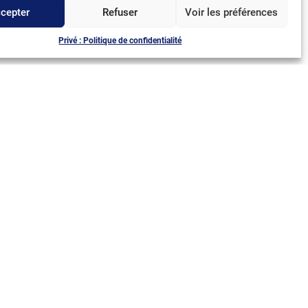
cepter
Refuser
Voir les préférences
Marie-Alexandrine BOLZINGER,
Directrice de l’IPIL
Privé : Politique de confidentialité