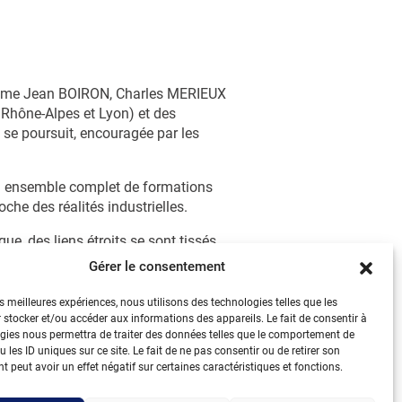
comme Jean BOIRON, Charles MERIEUX
 Rhône-Alpes et Lyon) et des
se poursuit, encouragée par les
 un ensemble complet de formations
he des réalités industrielles.
e, des liens étroits se sont tissés
, 70 % d’intervenants industriels
Gérer le consentement
es meilleures expériences, nous utilisons des technologies telles que les
ertains se sont facilement exportés
 stocker et/ou accéder aux informations des appareils. Le fait de consentir à
gies nous permettra de traiter des données telles que le comportement de
 les ID uniques sur ce site. Le fait de ne pas consentir ou de retirer son
issances et des outils nécessaires à
 peut avoir un effet négatif sur certaines caractéristiques et fonctions.