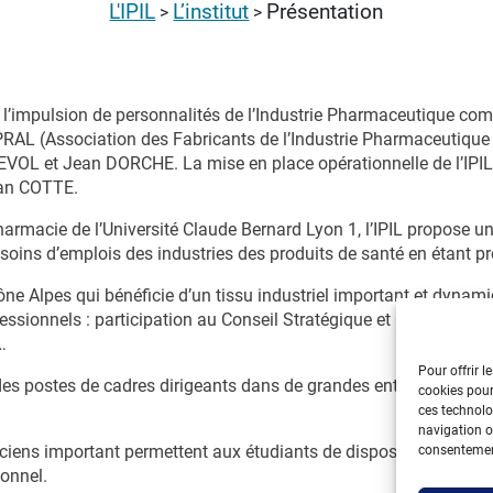
L'IPIL
L’institut
Présentation
>
>
s l’impulsion de personnalités de l’Industrie Pharmaceutique 
IPRAL (Association des Fabricants de l’Industrie Pharmaceutique
L et Jean DORCHE. La mise en place opérationnelle de l’IPIL 
ean COTTE.
Pharmacie de l’Université Claude Bernard Lyon 1, l’IPIL propose
ins d’emplois des industries des produits de santé en étant proc
 Alpes qui bénéficie d’un tissu industriel important et dynamiqu
fessionnels : participation au Conseil Stratégique et Opérationnel
…
Pour offrir l
es postes de cadres dirigeants dans de grandes entreprises et c
cookies pour
ces technolo
navigation ou
nciens important permettent aux étudiants de disposer des conna
consentement
ionnel.