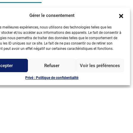
Gérer le consentement
ustries cosmétiques
iers concernés :
responsable R&D,
es meilleures expériences, nous utilisons des technologies telles que les
gé de projets, chargé affaires
 stocker et/ou accéder aux informations des appareils. Le fait de consentir à
gies nous permettra de traiter des données telles que le comportement de
lementaires, chargé des études
 les ID uniques sur ce site. Le fait de ne pas consentir ou de retirer son
iques, chef de produit, responsable de
 peut avoir un effet négatif sur certaines caractéristiques et fonctions.
communication scientifique,
cepter
Refuser
Voir les préférences
ponsable laboratoires de contrôles
Privé : Politique de confidentialité