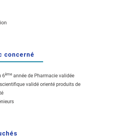
tion
c concerné
ème
u 6
année de Pharmacie validée
cientifique validé orienté produits de
té
énieurs
uchés