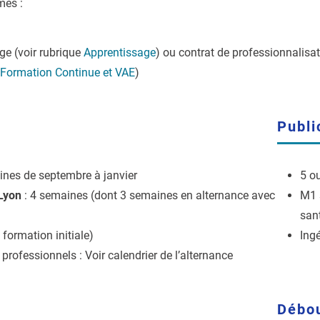
mes :
ge (voir rubrique
Apprentissage
) ou contrat de professionnalisa
Formati
on Continue et VAE
)
Publi
ines de septembre à janvier
5 o
Lyon
: 4 semaines (dont 3 semaines en alternance avec
M1 s
san
 formation initiale)
Ing
 professionnels : Voir calendrier de l’alternance
Débo