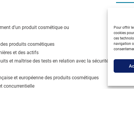
Ind
Mét
ement d’un produit cosmétique ou
Pour offrir l
char
cookies pour
ces technolo
rég
 des produits cosmétiques
navigation ou
clin
consentement
ères et des actifs
la 
uits et maîtrise des tests en relation avec la sécurité du
Ac
res
nçaise et européenne des produits cosmétiques
et concurrentielle
un projet